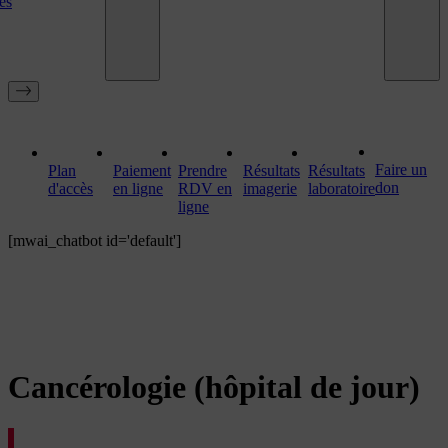
es
Faire un
Plan
Paiement
Prendre
Résultats
Résultats
don
d'accès
en ligne
RDV en
imagerie
laboratoire
ligne
[mwai_chatbot id='default']
Cancérologie (hôpital de jour)