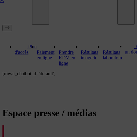
es
Plan
un do
d'accès
Paiement
Prendre
Résultats
Résultats
en ligne
RDV en
imagerie
laboratoire
ligne
[mwai_chatbot id='default']
Espace presse / médias