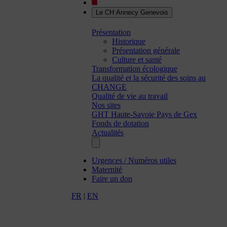
Le CH Annecy Genevois
Présentation
Historique
Présentation générale
Culture et santé
Transformation écologique
La qualité et la sécurité des soins au
CHANGE
Qualité de vie au travail
Nos sites
GHT Haute-Savoie Pays de Gex
Fonds de dotation
Actualités
Urgences / Numéros utiles
Maternité
Faire un don
FR
|
EN