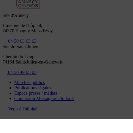
Site d'Annecy
1 avenue de l'hôpital,
74370 Epagny Metz-Tessy
04 50 63 63 63
Site de Saint-Julien
Chemin du Loup
74164 Saint-Julien-en-Genevois
04 50 49 65 65
Marchés publics
Publications légales
Espace presse / médias
Connexion Messagerie Outlook
Venir à l'hôpital
Mentions légales