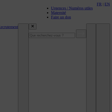
FR
|
EN
Urgences / Numéros utiles
Maternité
Faire un don
ecrutement