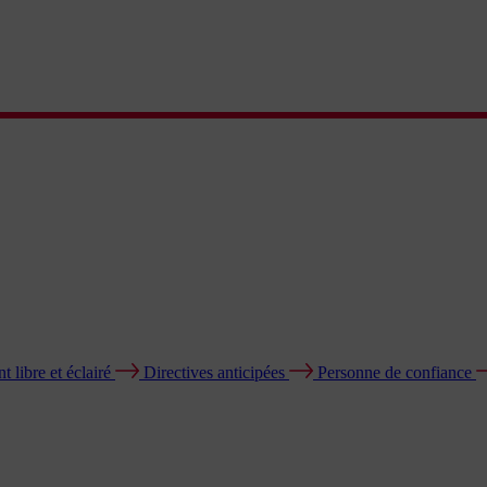
 libre et éclairé
Directives anticipées
Personne de confiance