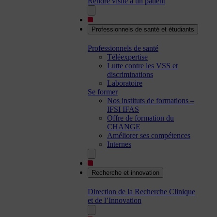
Rendre visite à un patient
Professionnels de santé et étudiants
Professionnels de santé
Téléexpertise
Lutte contre les VSS et
discriminations
Laboratoire
Se former
Nos instituts de formations –
IFSI IFAS
Offre de formation du
CHANGE
Améliorer ses compétences
Internes
Recherche et innovation
Direction de la Recherche Clinique
et de l’Innovation