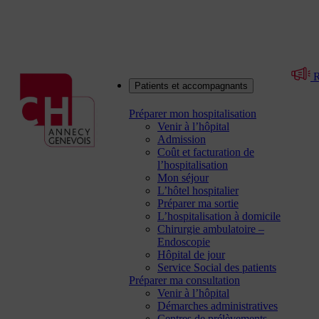
R
Patients et accompagnants
Préparer mon hospitalisation
Venir à l’hôpital
Admission
Coût et facturation de
l’hospitalisation
Mon séjour
L’hôtel hospitalier
Préparer ma sortie
L’hospitalisation à domicile
Chirurgie ambulatoire –
Endoscopie
Hôpital de jour
Service Social des patients
Préparer ma consultation
Venir à l’hôpital
Démarches administratives
Centres de prélèvements