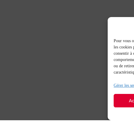
Pour vous of
les cookies 
consentir à 
comportement
ou de retire
caractéristi
Gérer les se
Ac