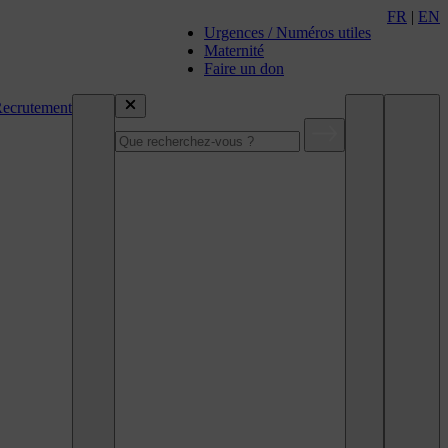
FR
|
EN
Urgences / Numéros utiles
Maternité
Faire un don
ecrutement