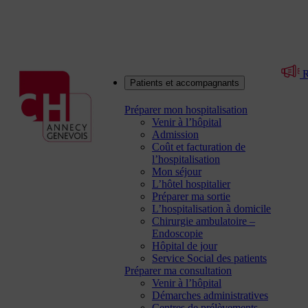
R
Patients et accompagnants
Préparer mon hospitalisation
Venir à l’hôpital
Admission
Coût et facturation de
l’hospitalisation
Mon séjour
L’hôtel hospitalier
Préparer ma sortie
L’hospitalisation à domicile
Chirurgie ambulatoire –
Endoscopie
Hôpital de jour
Service Social des patients
Préparer ma consultation
Venir à l’hôpital
Démarches administratives
Centres de prélèvements