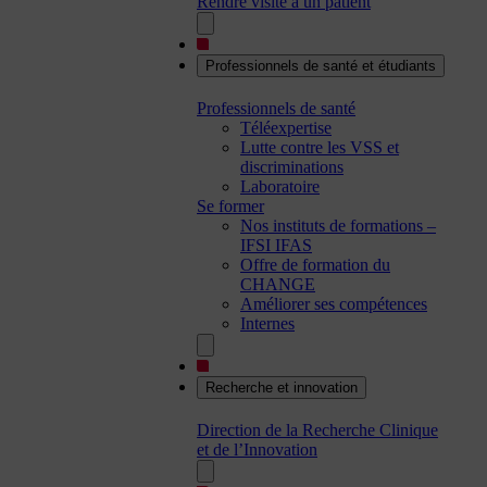
Rendre visite à un patient
Professionnels de santé et étudiants
Professionnels de santé
Téléexpertise
Lutte contre les VSS et
discriminations
Laboratoire
Se former
Nos instituts de formations –
IFSI IFAS
Offre de formation du
CHANGE
Améliorer ses compétences
Internes
Recherche et innovation
Direction de la Recherche Clinique
et de l’Innovation