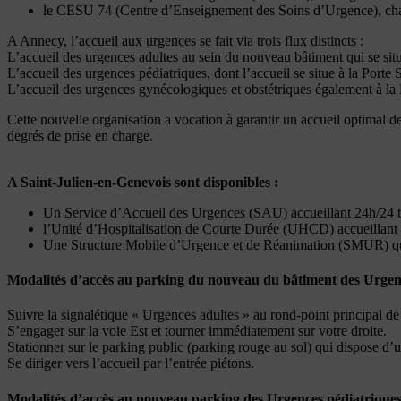
le CESU 74 (Centre d’Enseignement des Soins d’Urgence), chargé 
A Annecy, l’accueil aux urgences se fait via trois flux distincts :
L’accueil des urgences adultes au sein du nouveau bâtiment qui se sit
L’accueil des urgences pédiatriques, dont l’accueil se situe à la Porte 
L’accueil des urgences gynécologiques et obstétriques également à la 
Cette nouvelle organisation a vocation à garantir un accueil optimal de
degrés de prise en charge.
A Saint-Julien-en-Genevois sont disponibles :
Un Service d’Accueil des Urgences (SAU) accueillant 24h/24 tout
l’Unité d’Hospitalisation de Courte Durée (UHCD) accueillant le
Une Structure Mobile d’Urgence et de Réanimation (SMUR) qui 
Modalités d’accès au parking du nouveau du bâtiment des Urgenc
Suivre la signalétique « Urgences adultes » au rond-point principal de 
S’engager sur la voie Est et tourner immédiatement sur votre droite.
Stationner sur le parking public (parking rouge au sol) qui dispose d’u
Se diriger vers l’accueil par l’entrée piétons.
Modalités d’accès au nouveau parking des Urgences pédiatriques, 