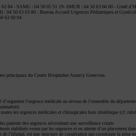
63 62 84 - SAMU : 04 50 05 51 19- SMUR : 04 50 63 66 00 - Unité d’H
) : 04 50 63 63 80 - Bureau Accueil Urgences Pédiatriques et Gynécol
50 63 60 94
 sites principaux du Centre Hospitalier Annecy Genevois.
d’organiser l’urgence médicale au niveau de l’ensemble du départemen
nimation)
outes les urgences médicales et chirurgicales hors obstétrique (cf. rubr
es patients des urgences nécessitant une surveillance courte
nts stabilisés venus par les urgences et en attente d’un placement dan
l’hôpital, est une structure de coopération qui coordonne la prise en 