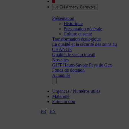
Le CH Annecy Genevois
Présentation
Historique
Présentation générale
Culture et santé
Transformation écologique
La qualité et la sécurité des soins au
CHANGE
Qualité de vie au travail
Nos sites
GHT Haute-Savoie Pays de Gex
Fonds de dotation
Actualités
Urgences / Numéros utiles
Maternité
Faire un don
FR
|
EN