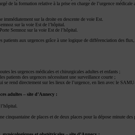
de la formation relative à la prise en charge de l’urgence médicale ain
ue immédiatement sur la droite en descente de voie Est.
Semnoz sur la voie Est de l’hôpital.
Porte Semnoz sur la voie Est de l’hôpital.
s patients aux urgences grâce à une logique de différenciation des flux,
es les urgences médicales et chirurgicales adultes et enfants ;
s patients des urgences nécessitant une surveillance courte ;
se rend directement sur les lieux de l’urgence, en lien avec le SAMU
es adultes – site d’Annecy :
l’hôpital.
ne cinquantaine de places et de deux places pour la dépose minute des pa
gynécologiques et obstétricales – site d’Annecy :