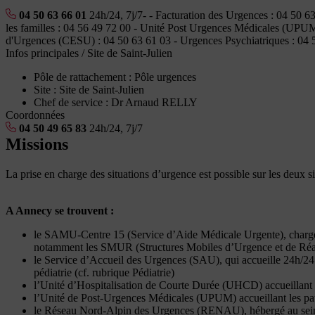
04 50 63 66 01
24h/24, 7j/7- - Facturation des Urgences : 04 50 
les familles : 04 56 49 72 00 - Unité Post Urgences Médicales (UPUM
d'Urgences (CESU) : 04 50 63 61 03 - Urgences Psychiatriques : 04 
Infos principales
/ Site de Saint-Julien
Pôle de rattachement :
Pôle urgences
Site :
Site de Saint-Julien
Chef de service :
Dr Arnaud RELLY
Coordonnées
04 50 49 65 83
24h/24, 7j/7
Missions
La prise en charge des situations d’urgence est possible sur les deux
A Annecy se trouvent :
le SAMU-Centre 15 (Service d’Aide Médicale Urgente), chargé 
notamment les SMUR (Structures Mobiles d’Urgence et de Réa
le Service d’Accueil des Urgences (SAU), qui accueille 24h/24 t
pédiatrie (cf. rubrique Pédiatrie)
l’Unité d’Hospitalisation de Courte Durée (UHCD) accueillant l
l’Unité de Post-Urgences Médicales (UPUM) accueillant les patie
le Réseau Nord-Alpin des Urgences (RENAU), hébergé au sein de 