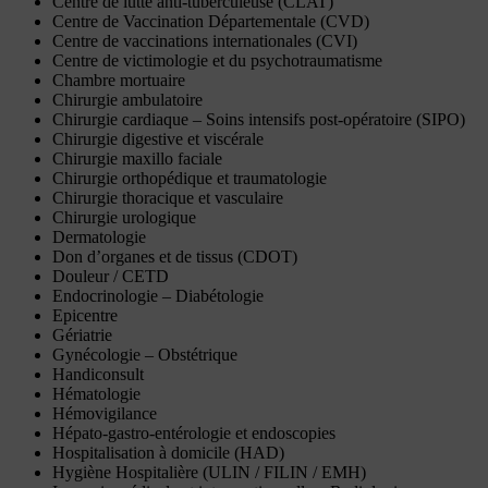
Centre de lutte anti-tuberculeuse (CLAT)
Centre de Vaccination Départementale (CVD)
Centre de vaccinations internationales (CVI)
Centre de victimologie et du psychotraumatisme
Chambre mortuaire
Chirurgie ambulatoire
Chirurgie cardiaque – Soins intensifs post-opératoire (SIPO)
Chirurgie digestive et viscérale
Chirurgie maxillo faciale
Chirurgie orthopédique et traumatologie
Chirurgie thoracique et vasculaire
Chirurgie urologique
Dermatologie
Don d’organes et de tissus (CDOT)
Douleur / CETD
Endocrinologie – Diabétologie
Epicentre
Gériatrie
Gynécologie – Obstétrique
Handiconsult
Hématologie
Hémovigilance
Hépato-gastro-entérologie et endoscopies
Hospitalisation à domicile (HAD)
Hygiène Hospitalière (ULIN / FILIN / EMH)