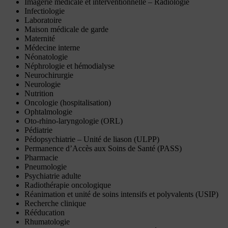
Imagerie médicale et interventionnelle – Radiologie
Infectiologie
Laboratoire
Maison médicale de garde
Maternité
Médecine interne
Néonatologie
Néphrologie et hémodialyse
Neurochirurgie
Neurologie
Nutrition
Oncologie (hospitalisation)
Ophtalmologie
Oto-rhino-laryngologie (ORL)
Pédiatrie
Pédopsychiatrie – Unité de liason (ULPP)
Permanence d’Accès aux Soins de Santé (PASS)
Pharmacie
Pneumologie
Psychiatrie adulte
Radiothérapie oncologique
Réanimation et unité de soins intensifs et polyvalents (USIP)
Recherche clinique
Rééducation
Rhumatologie