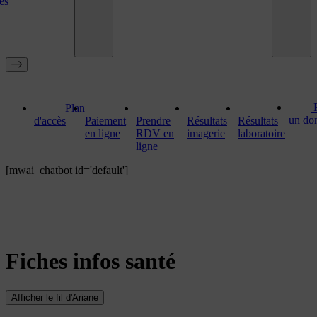
es
Plan
un do
d'accès
Paiement
Prendre
Résultats
Résultats
en ligne
RDV en
imagerie
laboratoire
ligne
[mwai_chatbot id='default']
Fiches infos santé
Afficher le fil d'Ariane