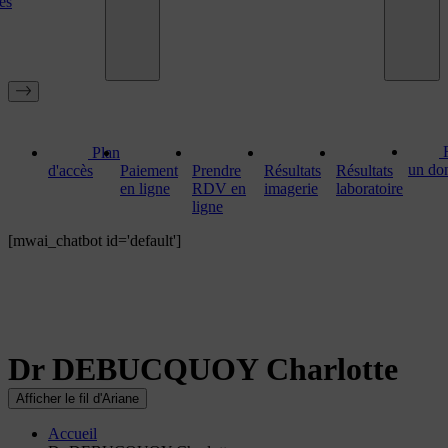
es
Plan
un do
d'accès
Paiement
Prendre
Résultats
Résultats
en ligne
RDV en
imagerie
laboratoire
ligne
[mwai_chatbot id='default']
Dr DEBUCQUOY Charlotte
Afficher le fil d'Ariane
Accueil