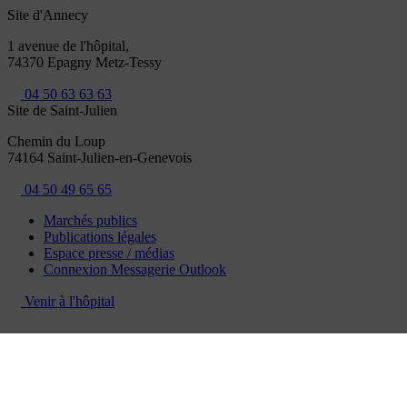
Site d'Annecy
1 avenue de l'hôpital,
74370 Epagny Metz-Tessy
04 50 63 63 63
Site de Saint-Julien
Chemin du Loup
74164 Saint-Julien-en-Genevois
04 50 49 65 65
Marchés publics
Publications légales
Espace presse / médias
Connexion Messagerie Outlook
Venir à l'hôpital
Mentions légales
Politique de confidentialité
Gestion de cookies