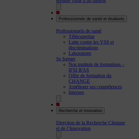
Rendre visite à un patient
Professionnels de santé et étudiants
Professionnels de santé
Téléexpertise
Lutte contre les VSS et
discriminations
Laboratoire
Se former
Nos instituts de formations –
IFSI IFAS
Offre de formation du
CHANGE
Améliorer ses compétences
Internes
Recherche et innovation
Direction de la Recherche Clinique
et de l’Innovation