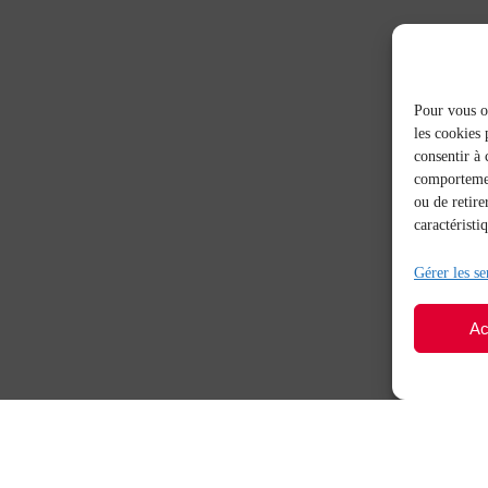
Pour vous of
les cookies 
consentir à 
comportement
ou de retire
caractéristi
Gérer les se
Ac