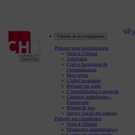
R
Patients et accompagnants
Préparer mon hospitalisation
Venir à l’hôpital
Admission
Coût et facturation de
l’hospitalisation
Mon séjour
L’hôtel hospitalier
Préparer ma sortie
L’hospitalisation à domicile
Chirurgie ambulatoire –
Endoscopie
Hôpital de jour
Service Social des patients
Préparer ma consultation
Venir à l’hôpital
Démarches administratives
Centres de prélèvements