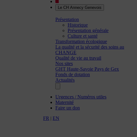
Le CH Annecy Genevois
Présentation
Historique
Présentation générale
Culture et santé
Transformation écologique
La qualité et la sécurité des soins au
CHANGE
Qualité de vie au travail
Nos sites
GHT Haute-Savoie Pays de Gex
Fonds de dotation
Actualités
Urgences / Numéros utiles
Maternité
Faire un don
FR
|
EN