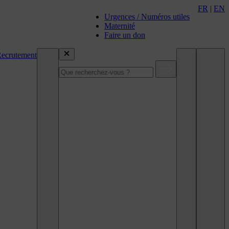
FR
|
EN
Urgences / Numéros utiles
Maternité
Faire un don
ecrutement