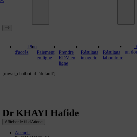
es
Plan
un do
d'accès
Paiement
Prendre
Résultats
Résultats
en ligne
RDV en
imagerie
laboratoire
ligne
[mwai_chatbot id='default']
Dr KHAYI Hafide
Afficher le fil d'Ariane
Accueil