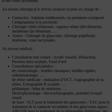
et des voies lacrymales.
Au niveau chirurgical le service propose la prise en charge de :
Cataractes : implants traditionnels, ou premiums corrigeant
l’astigmatisme et la presbytie.
Chirurgie vitréo rétinienne : urgence rétine (décollement),
membrane épi rétinienne, …
Autres : Chirurgie du glaucome, chirurgie palpébrale,
strabisme, voies lacrymales.
Au niveau médical :
Consultation tout venant : Acuité visuelle, Réfraction,
Pression intra oculaire, Fond d’œil
Consultations spécialisées :
de contactologie : lentilles classiques, lentilles rigides,
orthokératologie, …
de rétine médicale : réalisation d’OCT, Angiographie de la
rétine, Echographie B oculaire …
pédiatrique : bilan de strabisme, …
électrophysiologie : électrorétinographe, potentiel évoqué
visuel.
de laser : SLT pour le traitement des glaucomes ; YAG pour le
traitement de la cataracte secondaire et des glaucomes aigues ;
ARGON pour le traitement de la rétinopathie diabétique, des