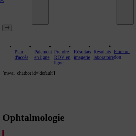
es
Faire un
Plan
Paiement
Prendre
Résultats
Résultats
don
d'accès
en ligne
RDV en
imagerie
laboratoire
ligne
[mwai_chatbot id='default']
Ophtalmologie