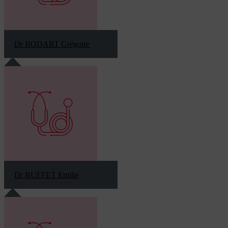
Dr BODART Grégoire
Dr BUFFET Emilie