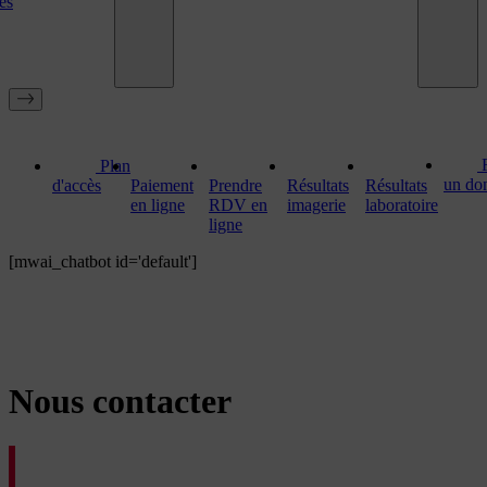
es
Plan
un do
d'accès
Paiement
Prendre
Résultats
Résultats
en ligne
RDV en
imagerie
laboratoire
ligne
[mwai_chatbot id='default']
Nous contacter