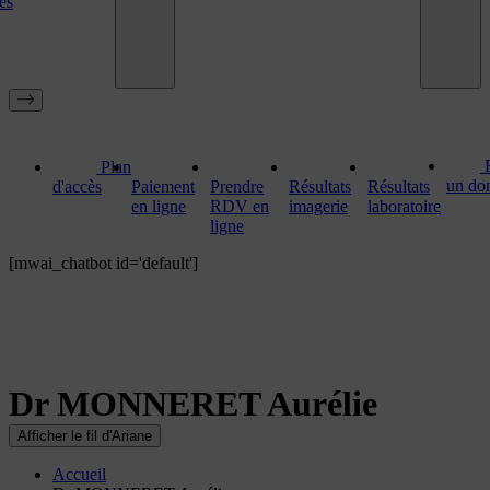
es
Plan
un do
d'accès
Paiement
Prendre
Résultats
Résultats
en ligne
RDV en
imagerie
laboratoire
ligne
[mwai_chatbot id='default']
Dr MONNERET Aurélie
Afficher le fil d'Ariane
Accueil