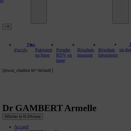
es
Plan
un do
d'accès
Paiement
Prendre
Résultats
Résultats
en ligne
RDV en
imagerie
laboratoire
ligne
[mwai_chatbot id='default']
Dr GAMBERT Armelle
Afficher le fil d'Ariane
Accueil